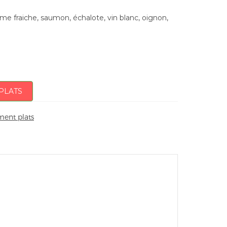
e fraiche, saumon, échalote, vin blanc, oignon,
PLATS
ent plats