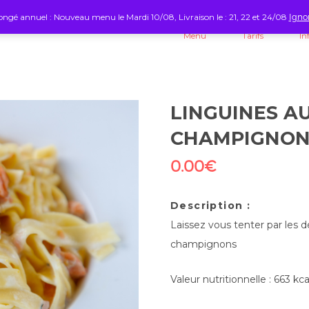
ngé annuel : Nouveau menu le Mardi 10/08, Livraison le : 21, 22 et 24/08
Igno
Menu
Tarifs
In
LINGUINES A
CHAMPIGNON
0.00
€
Description :
Laissez vous tenter par les
champignons
Valeur nutritionnelle : 663 kc