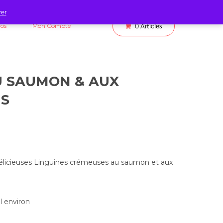
rer
fos
Mon Compte
0
Articles
U SAUMON & AUX
S
 délicieuses Linguines crémeuses au saumon et aux
al environ