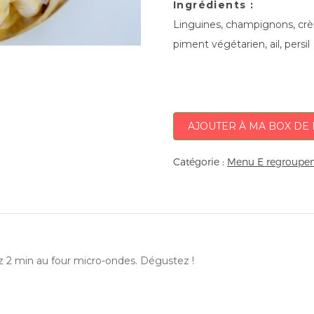
Ingrédients :
Linguines, champignons, crèm
piment végétarien, ail, persil
AJOUTER À MA BOX DE 
Catégorie :
Menu E regroupem
ez 2 min au four micro-ondes. Dégustez !