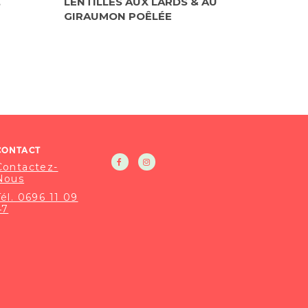
,
LENTILLES AUX LARDS & AU
GIRAUMON POÊLÉE
CONTACT
Contactez-
Nous
Tél. 0696 11 09
47