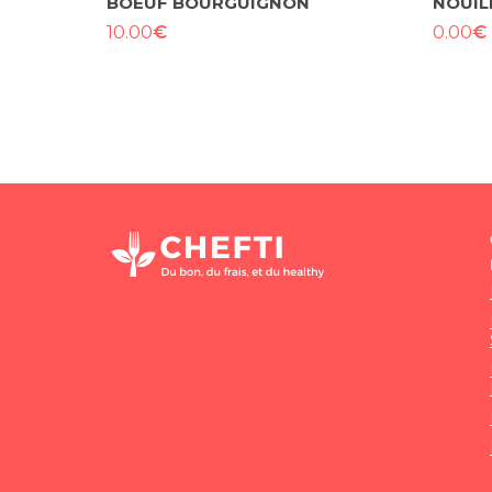
BOEUF BOURGUIGNON
NOUIL
€
€
10.00
0.00