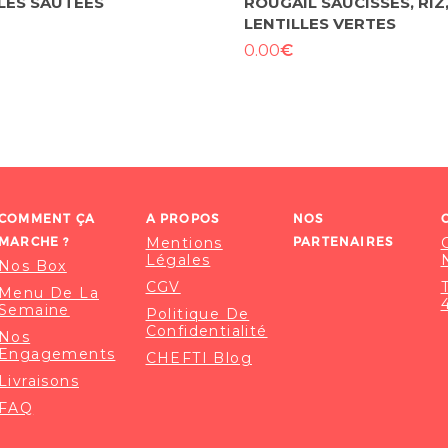
LES SAUTÉES
ROUGAIL SAUCISSES, RIZ
LENTILLES VERTES
€
0.00
COMMENT ÇA
A PROPOS
NOS
MARCHE ?
Mentions
PARTENAIRES
Légales
Nos Box
CGV
Menu De La
Semaine
Politique De
Confidentialité
Nos
Engagements
CHEFTI Blog
Livraisons
FAQ