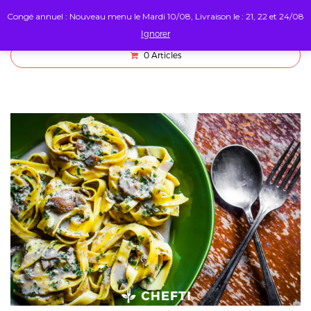
Congé annuel : Nouveau menu le Mardi 10/08, Livraison le : 21, 22 et 24/08
Ignorer
0
Articles