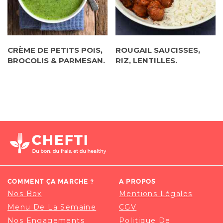
CRÈME DE PETITS POIS,
ROUGAIL SAUCISSES,
BROCOLIS & PARMESAN.
RIZ, LENTILLES.
COMMENT ÇA MARCHE ?
A PROPOS
Nos Box
Mentions Légales
Menu De La Semaine
CGV
Nos Engagements
Politique De