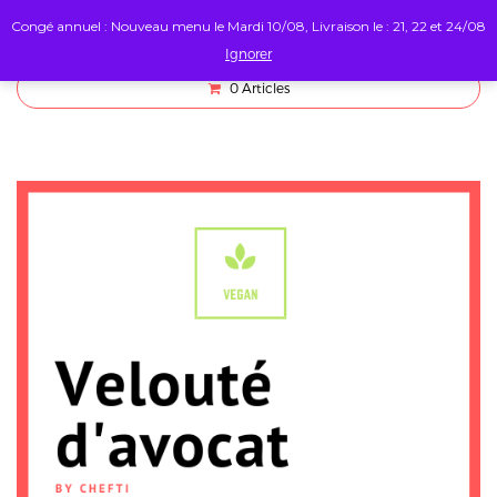
Congé annuel : Nouveau menu le Mardi 10/08, Livraison le : 21, 22 et 24/08
Ignorer
0
Articles