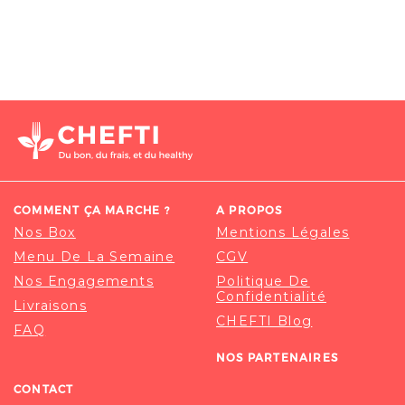
COMMENT ÇA MARCHE ?
A PROPOS
Nos Box
Mentions Légales
Menu De La Semaine
CGV
Nos Engagements
Politique De
Confidentialité
Livraisons
CHEFTI Blog
FAQ
NOS PARTENAIRES
CONTACT