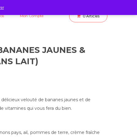
rer
fos
Mon Compte
0
Articles
BANANES JAUNES &
NS LAIT)
délicieux velouté de bananes jaunes et de
e vitamines qui vous fera du bien.
nons pays, ail,
pommes de terre, crème fraîche