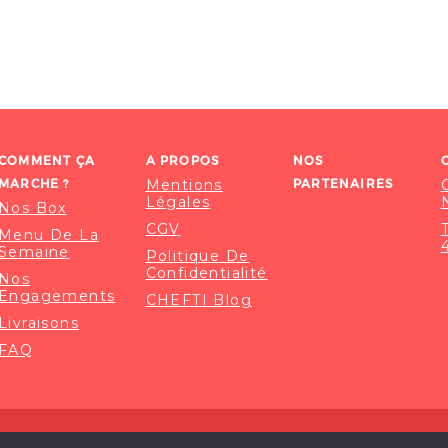
COMMENT ÇA
A PROPOS
NOS
MARCHE ?
Mentions
PARTENAIRES
Légales
Nos Box
CGV
Menu De La
Semaine
Politique De
Confidentialité
Nos
Engagements
CHEFTI Blog
Livraisons
FAQ