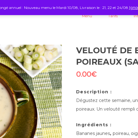
ngé annuel : Nouveau menu le Mardi 10/08, Livraison le : 21, 22 et 24/08
Igno
Menu
Tarifs
In
VELOUTÉ DE 
POIREAUX (SA
0.00
€
Description :
Dégustez cette semaine, un 
poireaux. Un velouté rempli d
Ingrédients :
Bananes jaunes
,
poireau, oig