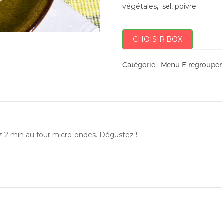
végétales
,
sel, poivre.
CHOISIR BOX
Catégorie :
Menu E regroupem
ez 2 min au four micro-ondes. Dégustez !