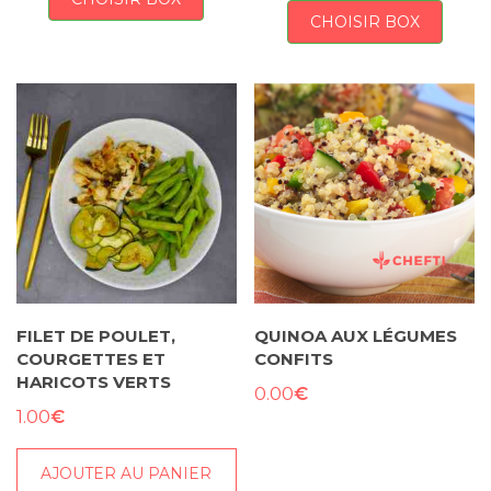
CHOISIR BOX
FILET DE POULET,
QUINOA AUX LÉGUMES
COURGETTES ET
CONFITS
HARICOTS VERTS
€
0.00
€
1.00
AJOUTER AU PANIER