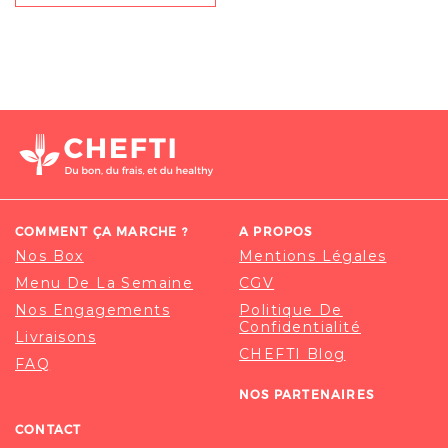
COMMENT ÇA MARCHE ?
A PROPOS
Nos Box
Mentions Légales
Menu De La Semaine
CGV
Nos Engagements
Politique De
Confidentialité
Livraisons
CHEFTI Blog
FAQ
NOS PARTENAIRES
CONTACT