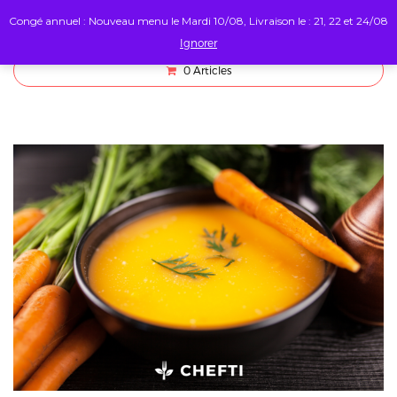
Congé annuel : Nouveau menu le Mardi 10/08, Livraison le : 21, 22 et 24/08
Ignorer
0
Articles