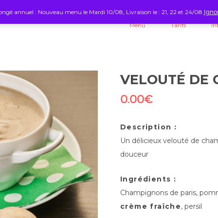
ngé annuel : Nouveau menu le Mardi 10/08, Livraison le : 21, 22 et 24/08
Igno
Menu
Tarifs
In
VELOUTÉ DE 
0.00
€
Description :
Un délicieux velouté de cham
douceur
Ingrédients :
Champignons de paris, pomm
crème fraîche
, persil