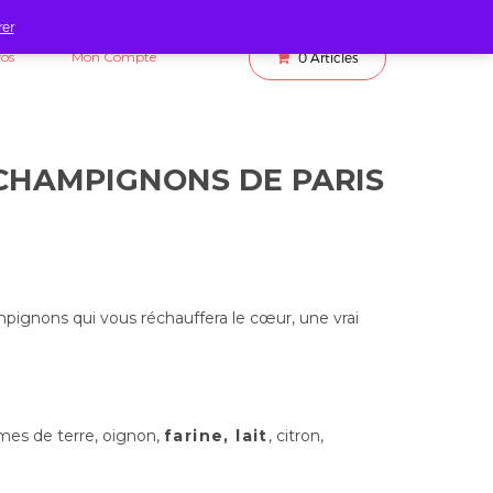
rer
fos
Mon Compte
0
Articles
CHAMPIGNONS DE PARIS
pignons qui vous réchauffera le cœur, une vrai
es de terre, oignon,
farine, lait
, citron,