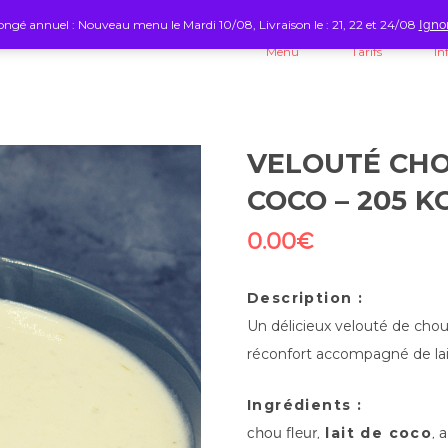
ngé annuel : Nouveau menu le Mardi 10/08, Livraison le : 21, 22 et 24/08
Igno
Menu
Tarifs
In
VELOUTÉ CHO
COCO – 205 K
0.00
€
Description :
Un délicieux velouté de chou
réconfort accompagné de lai
Ingrédients :
chou fleur,
lait de coco
, 