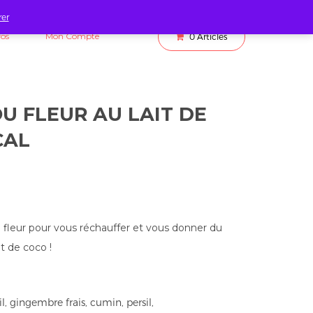
rer
fos
Mon Compte
0
Articles
U FLEUR AU LAIT DE
CAL
 fleur pour vous réchauffer et vous donner du
t de coco !
ail, gingembre frais, cumin, persil,