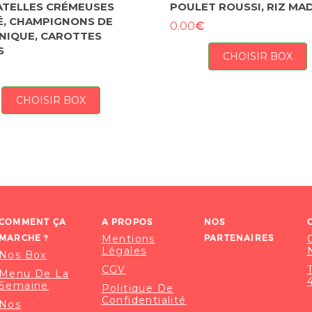
ATELLES CRÉMEUSES
POULET ROUSSI, RIZ MA
, CHAMPIGNONS DE
€
0.00
NIQUE, CAROTTES
S
CHOISIR BOX
CHOISIR BOX
COMMENT ÇA
A PROPOS
NOS
MARCHE ?
Mentions
PARTENAIRES
Légales
Nos Box
CGV
Menu De La
Semaine
Politique De
Confidentialité
Nos