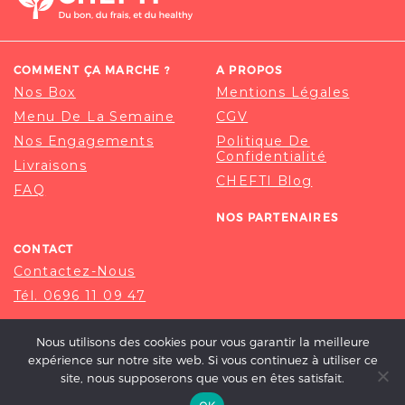
COMMENT ÇA MARCHE ?
A PROPOS
Nos Box
Mentions Légales
Menu De La Semaine
CGV
Nos Engagements
Politique De
Confidentialité
Livraisons
CHEFTI Blog
FAQ
NOS PARTENAIRES
CONTACT
Contactez-Nous
Tél. 0696 11 09 47
Nous utilisons des cookies pour vous garantir la meilleure
expérience sur notre site web. Si vous continuez à utiliser ce
site, nous supposerons que vous en êtes satisfait.