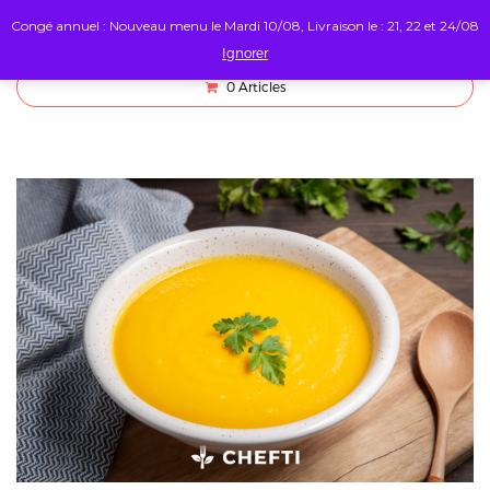
Congé annuel : Nouveau menu le Mardi 10/08, Livraison le : 21, 22 et 24/08
Ignorer
0
Articles