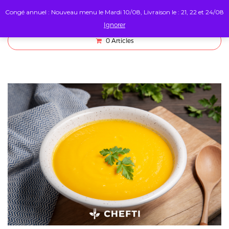
Congé annuel : Nouveau menu le Mardi 10/08, Livraison le : 21, 22 et 24/08
Ignorer
0
Articles