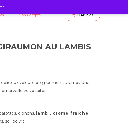
rer
fos
Mon Compte
0
Articles
GIRAUMON AU LAMBIS
délicieux velouté de giraumon au lambi. Une
 émerveillé vos papilles.
arottes, oignons,
lambi, crème fraiche,
s, sel, poivre