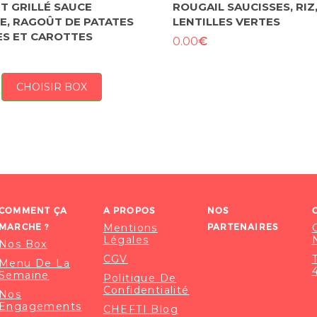
T GRILLÉ SAUCE
ROUGAIL SAUCISSES, RIZ
E, RAGOÛT DE PATATES
LENTILLES VERTES
S ET CAROTTES
€
0.00
CHOISIR BOX
COMMENT ÇA
A PROPOS
NOS
MARCHE ?
Mentions
PARTENAIRES
Légales
Nos Box
CGV
Menu De La
Semaine
Politique De
Confidentialité
Nos
Engagements
CHEFTI Blog