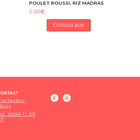
,
POULET ROUSSI, RIZ MADRAS
€
0.00
CHOISIR BOX
CONTACT
Contactez-
Nous
Tél. 0696 11 09
47