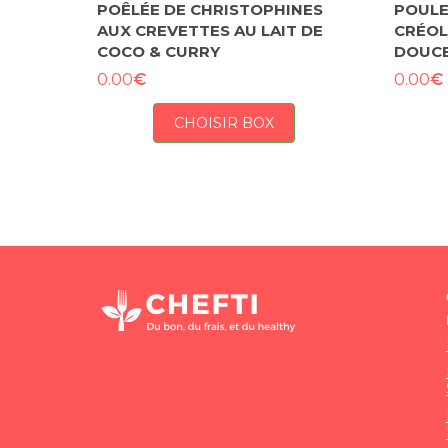
POÊLÉE DE CHRISTOPHINES
POULE
AUX CREVETTES AU LAIT DE
CRÉOL
COCO & CURRY
DOUCE
€
€
0.00
0.00
CHOISIR BOX