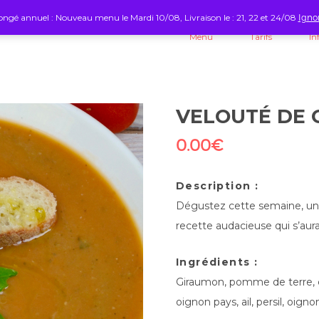
ngé annuel : Nouveau menu le Mardi 10/08, Livraison le : 21, 22 et 24/08
Igno
Menu
Tarifs
In
VELOUTÉ DE 
0.00
€
Description :
Dégustez cette semaine, un 
recette audacieuse qui s’aura
Ingrédients :
Giraumon, pomme de terre, c
oignon pays, ail, persil, oignon