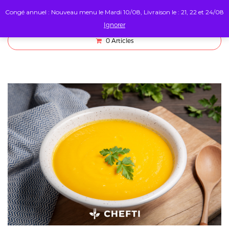
Congé annuel : Nouveau menu le Mardi 10/08, Livraison le : 21, 22 et 24/08
Ignorer
0
Articles