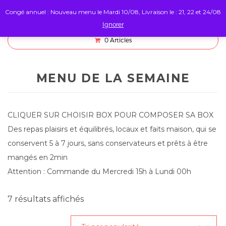
Congé annuel : Nouveau menu le Mardi 10/08, Livraison le : 21, 22 et 24/08
Ignorer
0
Articles
MENU DE LA SEMAINE
CLIQUER SUR CHOISIR BOX POUR COMPOSER SA BOX
Des repas plaisirs et équilibrés, locaux et faits maison, qui se
conservent 5 à 7 jours, sans conservateurs et prêts à être
mangés en 2min
Attention : Commande du Mercredi 15h à Lundi 00h
Trié
7 résultats affichés
par