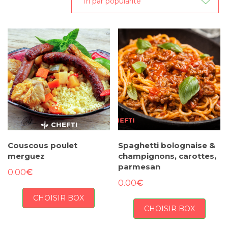
popularité
Couscous poulet
Spaghetti bolognaise &
merguez
champignons, carottes,
parmesan
€
0.00
€
0.00
CHOISIR BOX
CHOISIR BOX