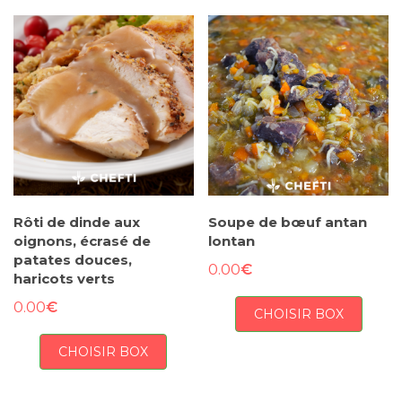
Rôti de dinde aux
Soupe de bœuf antan
oignons, écrasé de
lontan
patates douces,
€
0.00
haricots verts
€
0.00
CHOISIR BOX
CHOISIR BOX