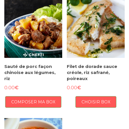
Sauté de porc façon
Filet de dorade sauce
chinoise aux légumes,
créole, riz safrané,
riz
poireaux
€
€
0.00
0.00
COMPOSER MA BOX
CHOISIR BOX