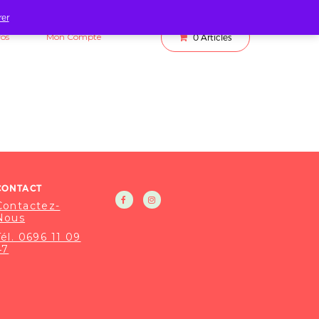
rer
fos
Mon Compte
0
Articles
CONTACT
Contactez-
Nous
Tél. 0696 11 09
47