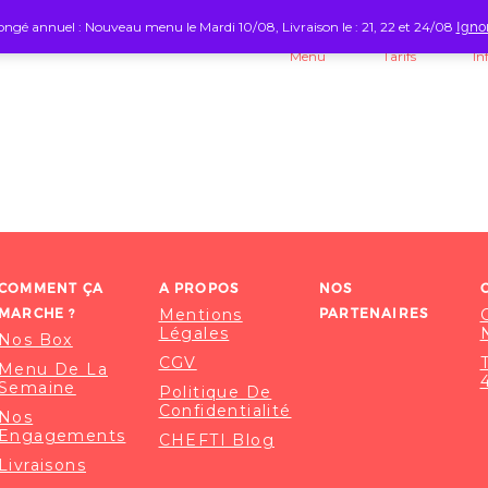
ngé annuel : Nouveau menu le Mardi 10/08, Livraison le : 21, 22 et 24/08
Igno
Menu
Tarifs
In
COMMENT ÇA
A PROPOS
NOS
MARCHE ?
Mentions
PARTENAIRES
Légales
Nos Box
CGV
Menu De La
Semaine
Politique De
Confidentialité
Nos
Engagements
CHEFTI Blog
Livraisons