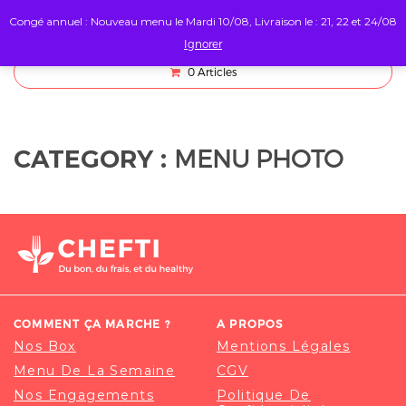
Congé annuel : Nouveau menu le Mardi 10/08, Livraison le : 21, 22 et 24/08
Ignorer
0
Articles
MENU PHOTO
CATEGORY :
COMMENT ÇA MARCHE ?
A PROPOS
Nos Box
Mentions Légales
Menu De La Semaine
CGV
Nos Engagements
Politique De