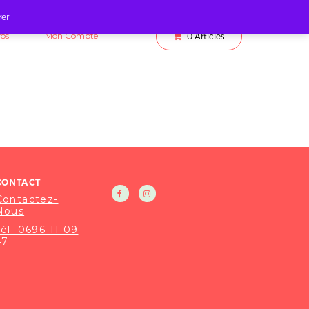
rer
fos
Mon Compte
0
Articles
CONTACT
Contactez-
Nous
Tél. 0696 11 09
47