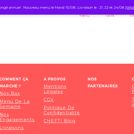
ngé annuel : Nouveau menu le Mardi 10/08, Livraison le : 21, 22 et 24/08
Igno
Menu
Tarifs
In
COMMENT ÇA
A PROPOS
NOS
MARCHE ?
Mentions
PARTENAIRES
Légales
Nos Box
CGV
Menu De La
Semaine
Politique De
Confidentialité
Nos
Engagements
CHEFTI Blog
Livraisons