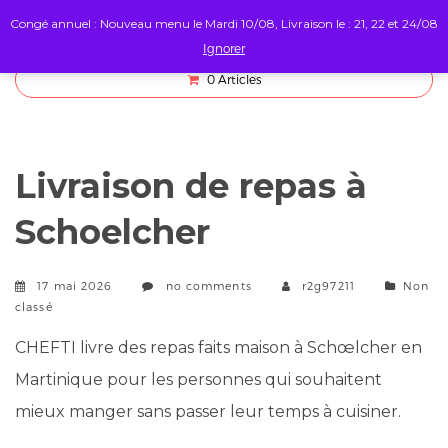
Congé annuel : Nouveau menu le Mardi 10/08, Livraison le : 21, 22 et 24/08
Ignorer
0
Articles
Livraison de repas à
Schoelcher
Catego
17 mai 2026
no comments
r2g97211
Non
classé
CHEFTI livre des repas faits maison à Schœlcher en
Martinique pour les personnes qui souhaitent
mieux manger sans passer leur temps à cuisiner.