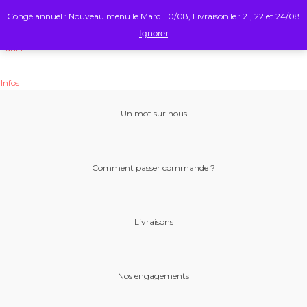
Menu
Congé annuel : Nouveau menu le Mardi 10/08, Livraison le : 21, 22 et 24/08
Ignorer
Tarifs
Infos
Un mot sur nous
Comment passer commande ?
Livraisons
Nos engagements