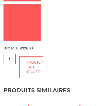
Box Total:
€
126.60
quantité
AJOUTER
de
AU
Box
PANIER
12
plats.
PRODUITS SIMILAIRES