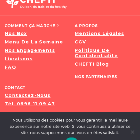
COMMENT ÇA MARCHE ?
A PROPOS
Nos Box
Mentions Légales
Menu De La Semaine
CGV
Nos Engagements
Politique De
Confidentialité
Livraisons
CHEFTI Blog
FAQ
NOS PARTENAIRES
CONTACT
Contactez-Nous
Tél. 0696 11 09 47
Nous utilisons des cookies pour vous garantir la meilleure
expérience sur notre site web. Si vous continuez à utiliser ce
site, nous supposerons que vous en êtes satisfait.