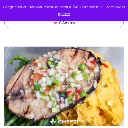
Congé annuel : Nouveau menu le Mardi 10/08, Livraison le : 21, 22 et 24/08
Ignorer
0
Articles