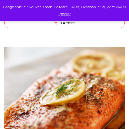
Congé annuel : Nouveau menu le Mardi 10/08, Livraison le : 21, 22 et 24/08
Ignorer
0
Articles