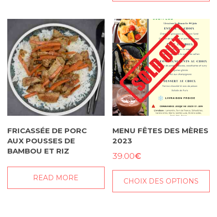
a
plusieurs
variations.
Les
options
peuvent
être
choisies
sur
la
FRICASSÉE DE PORC
MENU FÊTES DES MÈRES
page
AUX POUSSES DE
2023
du
BAMBOU ET RIZ
€
39.00
produit
READ MORE
CHOIX DES OPTIONS
Ce
produit