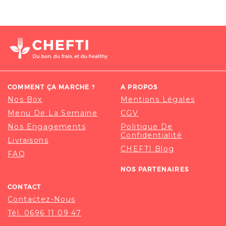
a
plusieurs
variations.
Les
options
peuvent
être
COMMENT ÇA MARCHE ?
A PROPOS
choisies
Nos Box
Mentions Légales
sur
Menu De La Semaine
CGV
la
Nos Engagements
Politique De
page
Confidentialité
Livraisons
du
CHEFTI Blog
FAQ
produit
NOS PARTENAIRES
CONTACT
Contactez-Nous
Tél. 0696 11 09 47