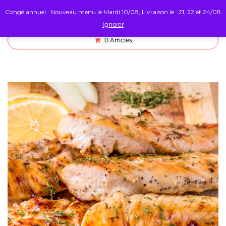
Congé annuel : Nouveau menu le Mardi 10/08, Livraison le : 21, 22 et 24/08
Ignorer
0
Articles