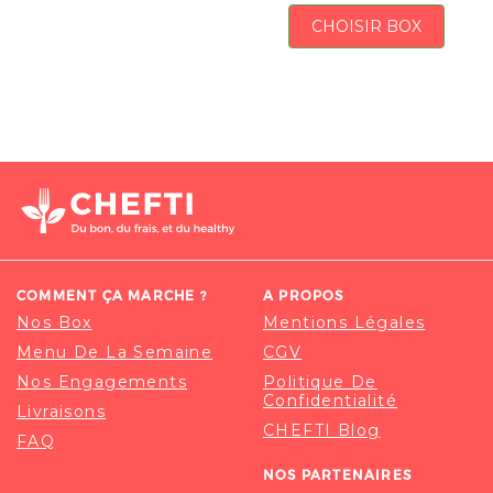
CHOISIR BOX
COMMENT ÇA MARCHE ?
A PROPOS
Nos Box
Mentions Légales
Menu De La Semaine
CGV
Nos Engagements
Politique De
Confidentialité
Livraisons
CHEFTI Blog
FAQ
NOS PARTENAIRES