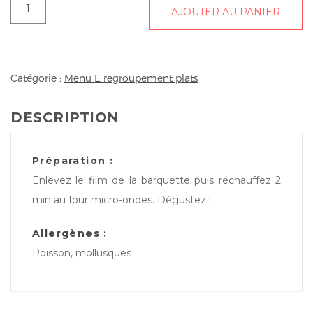
quantité
AJOUTER AU PANIER
de
Filet
de
bourse
Catégorie :
Menu E regroupement plats
sauce
palourdes,
DESCRIPTION
riz
curry,
gratin
Préparation :
de
Enlevez le film de la barquette puis réchauffez 2
papayes
min au four micro-ondes. Dégustez !
vertes
Allergènes :
Poisson, mollusques