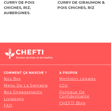
CURRY DE POIS
CURRY DE GIRAUMON &
CHICHES, RIZ,
POIS CHICHES, RIZ
AUBERGINES.
COMMENT ÇA MARCHE ?
A PROPOS
Nos Box
Mentions Légales
Menu De La Semaine
CGV
Nos Engagements
Politique De
Confidentialité
Livraisons
CHEFTI Blog
FAQ