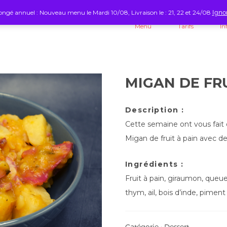
ngé annuel : Nouveau menu le Mardi 10/08, Livraison le : 21, 22 et 24/08
Igno
Menu
Tarifs
In
MIGAN DE FRU
Description :
Cette semaine ont vous fait 
Migan de fruit à pain avec d
Ingrédients :
Fruit à pain, giraumon, queue
thym, ail, bois d’inde, piment
Catégorie :
Dessert