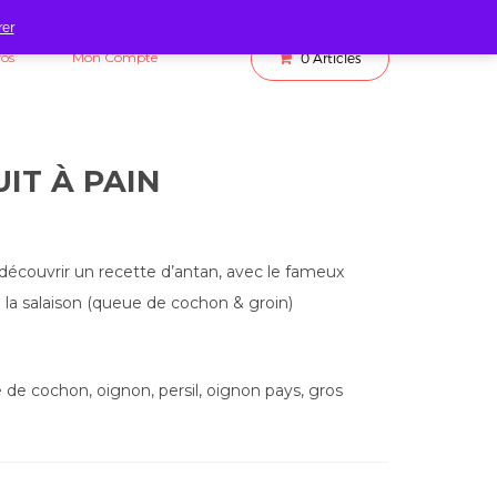
rer
fos
Mon Compte
0
Articles
IT À PAIN
découvrir un recette d’antan, avec le fameux
e la salaison (queue de cochon & groin)
 de cochon, oignon, persil, oignon pays, gros