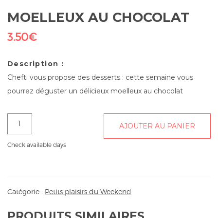
MOELLEUX AU CHOCOLAT
3.50
€
Description :
Chefti vous propose des desserts : cette semaine vous
pourrez déguster un délicieux moelleux au chocolat
quantité
AJOUTER AU PANIER
de
Moelleux
Check available days
au
chocolat
Catégorie :
Petits plaisirs du Weekend
PRODUITS SIMILAIRES