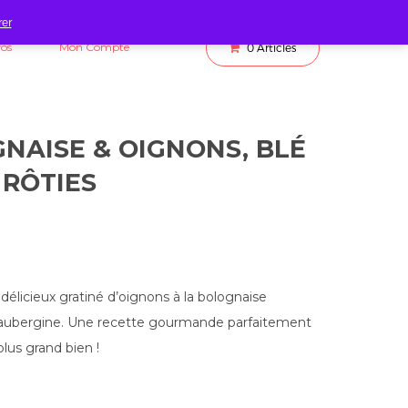
rer
fos
Mon Compte
0
Articles
NAISE & OIGNONS, BLÉ
 RÔTIES
élicieux gratiné d’oignons à la bolognaise
aubergine. Une recette gourmande parfaitement
plus grand bien !