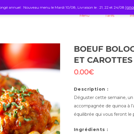
ngé annuel : Nouveau menu le Mardi 10/08, Livraison le : 21, 22 et 24/08
Igno
Menu
Tarifs
In
BOEUF BOLOG
ET CAROTTES
0.00
€
Description :
Déguster cette semaine, un d
accompagnée de quinoa à l’
équilibrée qui vous feront le 
Ingrédients :