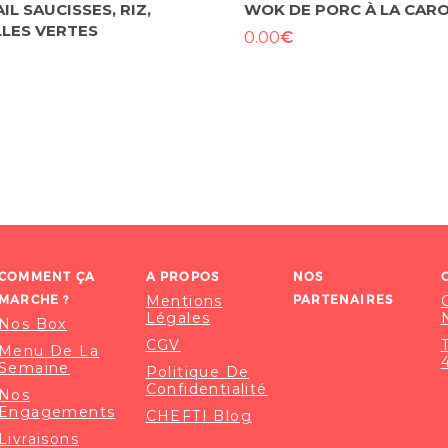
L SAUCISSES, RIZ,
WOK DE PORC À LA CAR
LLES VERTES
€
0.00
COMMENT ÇA
A PROPOS
NOS
MARCHE ?
Mentions
PARTENAIRES
Légales
Nos Box
CGV
Menu De La
Semaine
Politique De
Confidentialité
Nos
Engagements
CHEFTI Blog
Livraisons