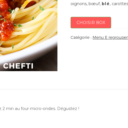
oignons, bœuf,
blé
, carotte
CHOISIR BOX
Catégorie :
Menu E regroupem
ez 2 min au four micro-ondes. Dégustez !