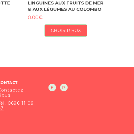
OTTE
LINGUINES AUX FRUITS DE MER
& AUX LÉGUMES AU COLOMBO
€
0.00
CHOISIR BOX
CONTACT
Contactez-
Nous
Tél. 0696 11 09
47