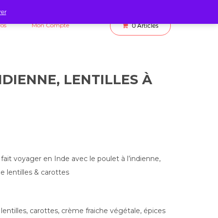
rer
fos
Mon Compte
0
Articles
NDIENNE, LENTILLES À
it voyager en Inde avec le poulet à l’indienne,
lentilles & carottes
lentilles, carottes, crème fraiche végétale, épices