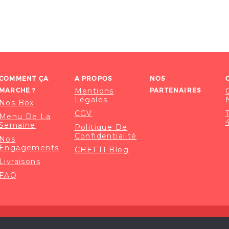
COMMENT ÇA
A PROPOS
NOS
MARCHE ?
Mentions
PARTENAIRES
Légales
Nos Box
CGV
Menu De La
Semaine
Politique De
Confidentialité
Nos
Engagements
CHEFTI Blog
Livraisons
FAQ
© 2020-2026 CHEFTI, ALL RIGHT RESERVED.