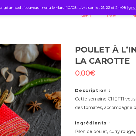
ngé annuel : Nouveau menu le Mardi 10/08, Livraison le : 21, 22 et 24/08
Igno
Menu
Tarifs
In
POULET À L’I
LA CAROTTE
0.00
€
Description :
Cette semaine CHEFTI vous fa
des tomates, accompagné de 
Ingrédients :
Pilon de poulet, curry rouge
,