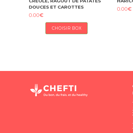
CRÉOLE, RAGOÛT DE PATATES
HARIC
DOUCES ET CAROTTES
€
0.00
€
0.00
CHOISIR BOX