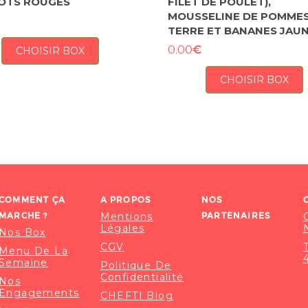
OTS ROUGES
FILET DE POULET),
MOUSSELINE DE POMMES
TERRE ET BANANES JAU
€
0.00
CHOISIR BOX
CHOISIR BOX
COMMENT ÇA
A PROPOS
NOS
MARCHE ?
Mentions
PARTENAIRES
Légales
Nos Box
CGV
Menu De La
Semaine
Politique De
Confidentialité
Nos
Engagements
CHEFTI Blog