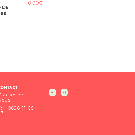
€
0.00
 DE
NES
CONTACT
Contactez-
Nous
Tél. 0696 11 09
47