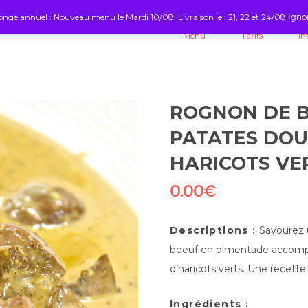
ngé annuel : Nouveau menu le Mardi 10/08, Livraison le : 21, 22 et 24/08
Igno
Menu
Tarifs
In
ROGNON DE B
PATATES DOU
HARICOTS VE
0.00
€
Descriptions :
Savourez u
boeuf en pimentade accompa
d’haricots verts. Une recette
Ingrédients :