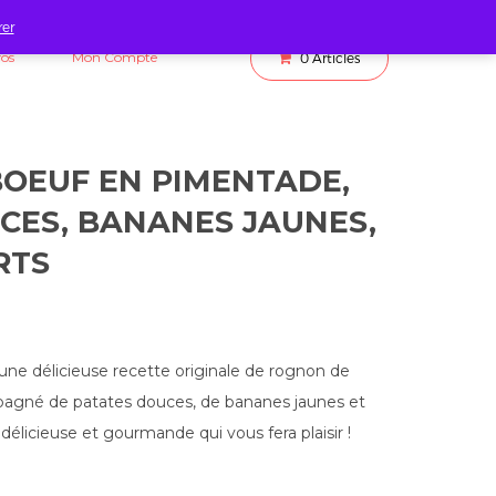
rer
fos
Mon Compte
0
Articles
OEUF EN PIMENTADE,
CES, BANANES JAUNES,
RTS
ne délicieuse recette originale de rognon de
gné de patates douces, de bananes jaunes et
 délicieuse et gourmande qui vous fera plaisir !