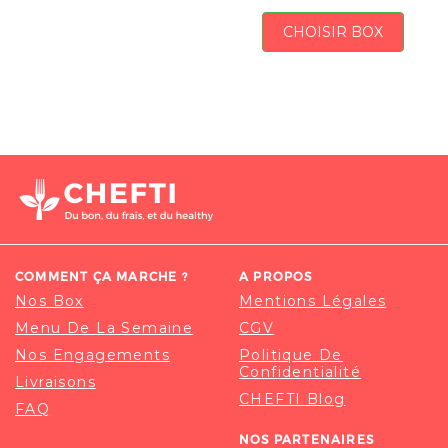
CHOISIR BOX
COMMENT ÇA MARCHE ?
A PROPOS
Nos Box
Mentions Légales
Menu De La Semaine
CGV
Nos Engagements
Politique De
Confidentialité
Livraisons
CHEFTI Blog
FAQ
NOS PARTENAIRES