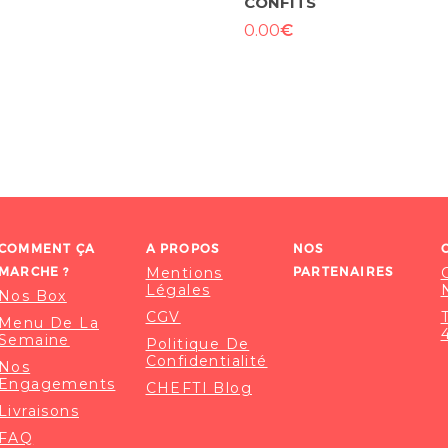
CONFITS
€
0.00
COMMENT ÇA
A PROPOS
NOS
MARCHE ?
Mentions
PARTENAIRES
Légales
Nos Box
CGV
Menu De La
Semaine
Politique De
Confidentialité
Nos
Engagements
CHEFTI Blog
Livraisons
FAQ