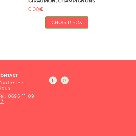
GIRAUMON, CHAMPIGNONS
€
0.00
CHOISIR BOX
CONTACT
Contactez-
Nous
Tél. 0696 11 09
47