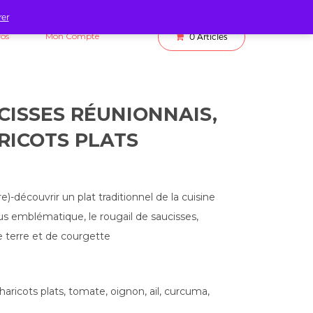
rer
fos
Mon Compte
0
Articles
CISSES RÉUNIONNAIS,
RICOTS PLATS
)-découvrir un plat traditionnel de la cuisine
plus emblématique, le rougail de saucisses,
erre et de courgette
aricots plats, tomate, oignon, ail, curcuma,