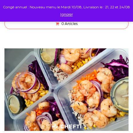
Congé annuel : Nouveau menu le Mardi 10/08, Livraison le : 21, 22 et 24/08
Ignorer
0
Articles