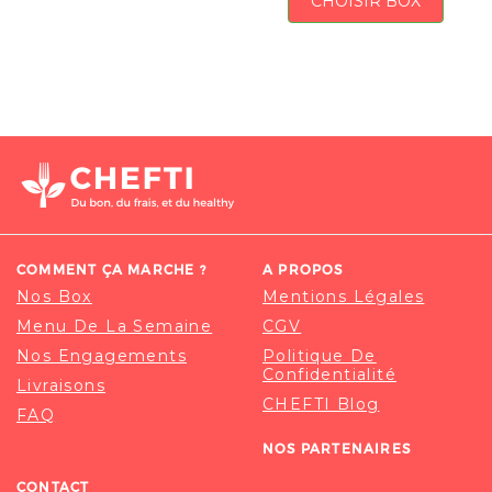
CHOISIR BOX
COMMENT ÇA MARCHE ?
A PROPOS
Nos Box
Mentions Légales
Menu De La Semaine
CGV
Nos Engagements
Politique De
Confidentialité
Livraisons
CHEFTI Blog
FAQ
NOS PARTENAIRES
CONTACT