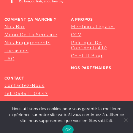
COMMENT ÇA MARCHE ?
A PROPOS
Nos Box
Mentions Légales
Menu De La Semaine
CGV
Nos Engagements
Politique De
Confidentialité
Livraisons
CHEFTI Blog
FAQ
NOS PARTENAIRES
CONTACT
Contactez-Nous
Tél. 0696 11 09 47
Nous utilisons des cookies pour vous garantir la meilleure
expérience sur notre site web. Si vous continuez à utiliser ce
site, nous supposerons que vous en êtes satisfait.
OK
© 2020-2026 CHEFTI, ALL RIGHT RESERVED.