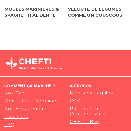
MOULES MARINIÈRES &
VELOUTÉ DE LÉGUMES
SPAGHETTI AL DENTE.
COMME UN COUSCOUS.
COMMENT ÇA MARCHE ?
A PROPOS
Nos Box
Mentions Légales
Menu De La Semaine
CGV
Nos Engagements
Politique De
Confidentialité
Livraisons
CHEFTI Blog
FAQ