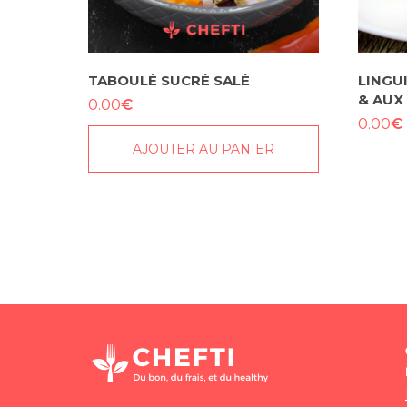
TABOULÉ SUCRÉ SALÉ
LINGU
& AUX
€
0.00
€
0.00
AJOUTER AU PANIER