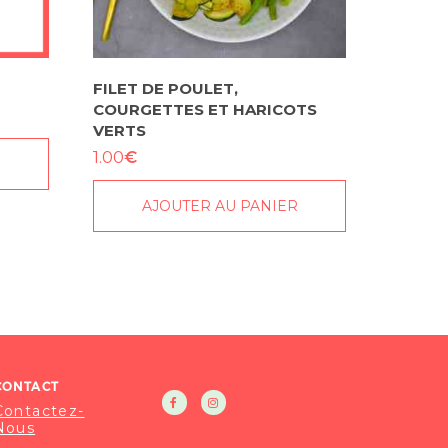
FILET DE POULET,
COURGETTES ET HARICOTS
VERTS
€
1.00
R
AJOUTER AU PANIER
CONTACT
Contactez-
Nous