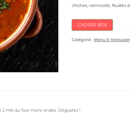
chiches, vermicelle, feuilles 
CHOISIR BOX
Catégorie :
Menu E regroupem
ez 2 min au four micro-ondes. Dégustez !