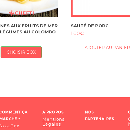
INES AUX FRUITS DE MER
SAUTÉ DE PORC
 LÉGUMES AU COLOMBO
€
1.00
AJOUTER AU PANIE
CHOISIR BOX
COMMENT ÇA
A PROPOS
NOS
MARCHE ?
Mentions
PARTENAIRES
Légales
Nos Box