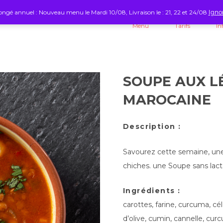
ngé annuel : Nouveau menu le Mardi 10/08, Livraison le : 21, 22 et 24/08
Igno
Menu
Tarifs
In
SOUPE AUX L
MAROCAINE
Description :
Savourez cette semaine, une
chiches. une Soupe sans lact
Ingrédients :
carottes, farine, curcuma, céle
d’olive, cumin, cannelle, curc