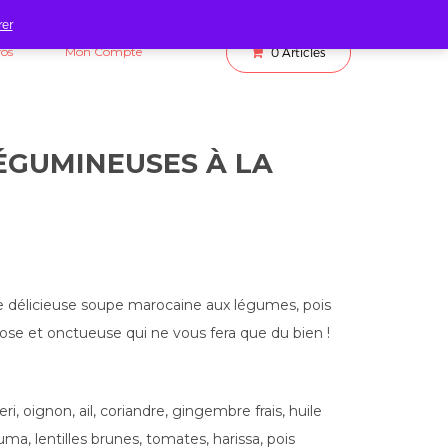
rer
fos
Mon Compte
0
Articles
ÉGUMINEUSES À LA
 délicieuse soupe marocaine aux légumes, pois
ose et onctueuse qui ne vous fera que du bien !
ri, oignon, ail, coriandre, gingembre frais, huile
uma, lentilles brunes, tomates, harissa, pois