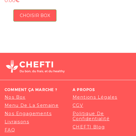
€
0.00
CHOISIR BOX
COMMENT ÇA MARCHE ?
A PROPOS
Nos Box
Mentions Légales
Menu De La Semaine
CGV
Nos Engagements
Politique De
Confidentialité
Livraisons
CHEFTI Blog
FAQ