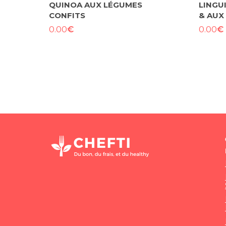
QUINOA AUX LÉGUMES
LINGU
CONFITS
& AUX
€
€
0.00
0.00