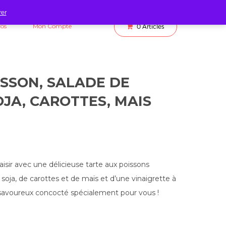
rer
fos
Mon Compte
0
Articles
ISSON, SALADE DE
JA, CAROTTES, MAIS
isir avec une délicieuse tarte aux poissons
ja, de carottes et de maïs et d’une vinaigrette à
t savoureux concocté spécialement pour vous !