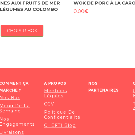
INES AUX FRUITS DE MER
WOK DE PORC À LA CAR
 LÉGUMES AU COLOMBO
€
0.00
CHOISIR BOX
COMMENT ÇA
A PROPOS
NOS
MARCHE ?
Mentions
PARTENAIRES
Légales
Nos Box
CGV
Menu De La
Semaine
Politique De
Confidentialité
Nos
Engagements
CHEFTI Blog
Livraisons