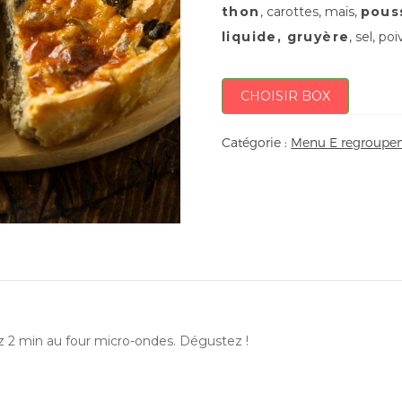
thon
, carottes, maïs,
pous
liquide, gruyère
, sel, poi
CHOISIR BOX
Catégorie :
Menu E regroupem
ez 2 min au four micro-ondes. Dégustez !