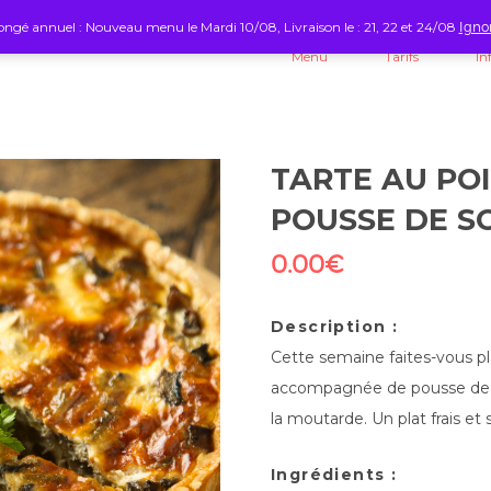
ngé annuel : Nouveau menu le Mardi 10/08, Livraison le : 21, 22 et 24/08
Igno
Menu
Tarifs
In
TARTE AU PO
POUSSE DE SO
0.00
€
Description :
Cette semaine faites-vous pla
accompagnée de pousse de so
la moutarde. Un plat frais e
Ingrédients :