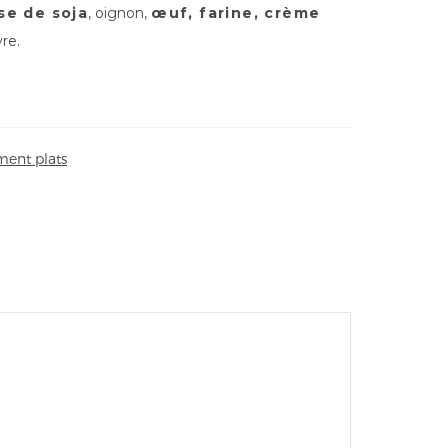
se de soja
, oignon,
œuf, farine, crème
vre.
ent plats