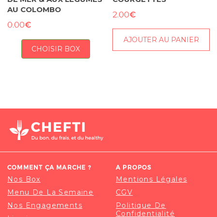
AU COLOMBO
€
2.00
€
0.00
AJOUTER AU PANIER
CHOISIR BOX
COMMENT ÇA MARCHE ?
A PROPOS
Nos Box
Mentions Légales
Menu De La Semaine
CGV
Nos Engagements
Politique De
Confidentialité