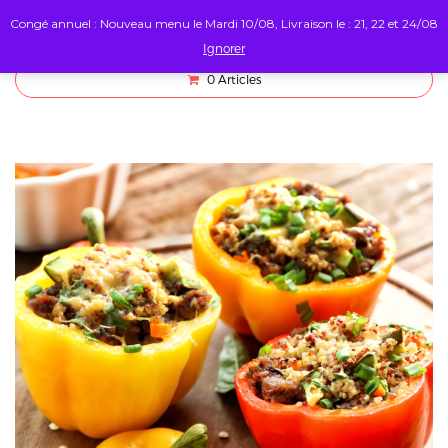
Congé annuel : Nouveau menu le Mardi 10/08, Livraison le : 21, 22 et 24/08
Ignorer
0
Articles