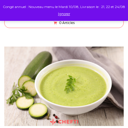
Congé annuel : Nouveau menu le Mardi 10/08, Livraison le : 21, 22 et 24/08
Ignorer
0
Articles