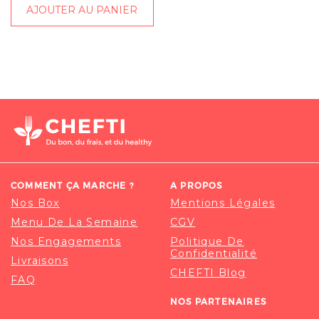
AJOUTER AU PANIER
COMMENT ÇA MARCHE ?
A PROPOS
Nos Box
Mentions Légales
Menu De La Semaine
CGV
Nos Engagements
Politique De
Confidentialité
Livraisons
CHEFTI Blog
FAQ
NOS PARTENAIRES