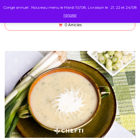
Congé annuel : Nouveau menu le Mardi 10/08, Livraison le : 21, 22 et 24/08
Ignorer
0
Articles