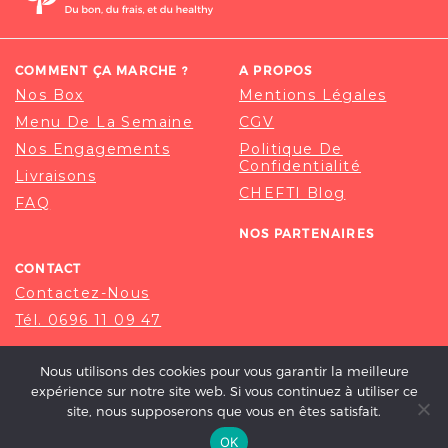
COMMENT ÇA MARCHE ?
A PROPOS
Nos Box
Mentions Légales
Menu De La Semaine
CGV
Nos Engagements
Politique De
Confidentialité
Livraisons
CHEFTI Blog
FAQ
NOS PARTENAIRES
CONTACT
Contactez-Nous
Tél. 0696 11 09 47
Nous utilisons des cookies pour vous garantir la meilleure
expérience sur notre site web. Si vous continuez à utiliser ce
site, nous supposerons que vous en êtes satisfait.
OK
© 2020-2026 CHEFTI, ALL RIGHT RESERVED.