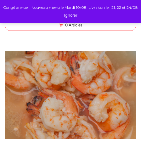
Congé annuel : Nouveau menu le Mardi 10/08, Livraison le : 21, 22 et 24/08
Ignorer
0
Articles