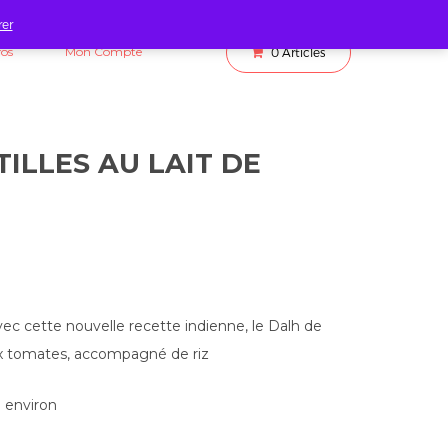
rer
fos
Mon Compte
0
Articles
ILLES AU LAIT DE
vec cette nouvelle recette indienne, le Dalh de
 aux tomates, accompagné de riz
l environ