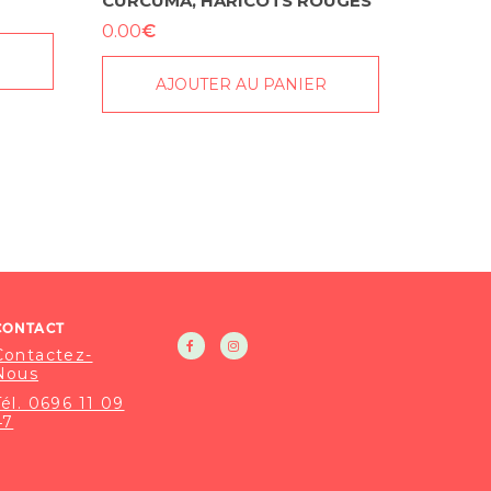
CURCUMA, HARICOTS ROUGES
€
0.00
AJOUTER AU PANIER
CONTACT
Contactez-
Nous
Tél. 0696 11 09
47