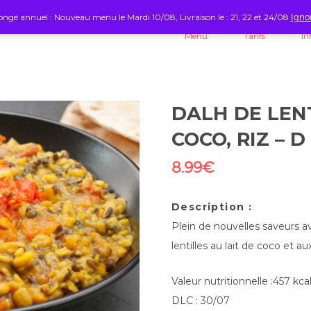
ngé annuel : Nouveau menu le Mardi 10/08, Livraison le : 21, 22 et 24/08
Igno
Menu
Tarifs
In
DALH DE LENT
COCO, RIZ – D
8.99
€
Description :
Plein de nouvelles saveurs a
lentilles au lait de coco et
Valeur nutritionnelle :457 kca
DLC : 30/07