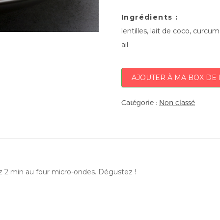
Ingrédients :
lentilles, lait de coco, cur
ail
AJOUTER À MA BOX DE 
Catégorie :
Non classé
ez 2 min au four micro-ondes. Dégustez !