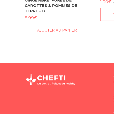
GINGEMBRE, PURÉE DE
€
1.00
CAROTTES & POMMES DE
TERRE – D
€
8.99
AJOUTER AU PANIER