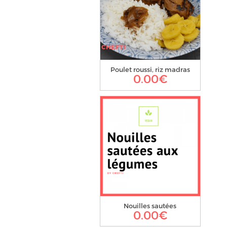
Poulet roussi, riz madras
0.00
€
Nouilles sautées
0.00
€