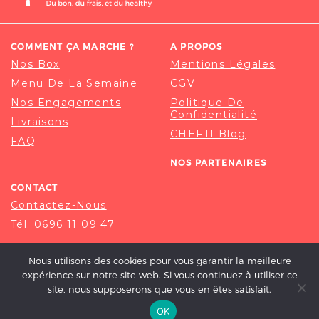
COMMENT ÇA MARCHE ?
A PROPOS
Nos Box
Mentions Légales
Menu De La Semaine
CGV
Nos Engagements
Politique De
Confidentialité
Livraisons
CHEFTI Blog
FAQ
NOS PARTENAIRES
CONTACT
Contactez-Nous
Tél. 0696 11 09 47
Nous utilisons des cookies pour vous garantir la meilleure
expérience sur notre site web. Si vous continuez à utiliser ce
site, nous supposerons que vous en êtes satisfait.
OK
© 2020-2026 CHEFTI, ALL RIGHT RESERVED.