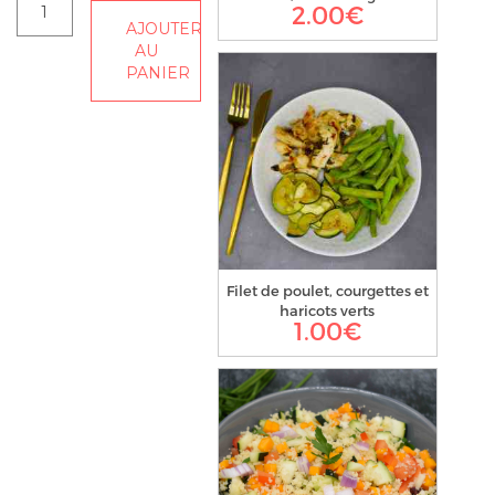
quantité
2.00
€
AJOUTER
de
AU
Livraison
PANIER
du
vendredi
26/08
Filet de poulet, courgettes et
haricots verts
1.00
€