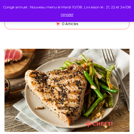
Congé annuel : Nouveau menu le Mardi 10/08, Livraison le : 21, 22 et 24/08
Ignorer
0
Articles