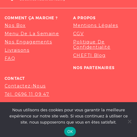
COMMENT ÇA MARCHE ?
A PROPOS
Nos Box
Mentions Légales
Menu De La Semaine
CGV
Nos Engagements
Politique De
Confidentialité
Livraisons
CHEFTI Blog
FAQ
NOS PARTENAIRES
CONTACT
Contactez-Nous
Tél. 0696 11 09 47
Nous utilisons des cookies pour vous garantir la meilleure
expérience sur notre site web. Si vous continuez à utiliser ce
site, nous supposerons que vous en êtes satisfait.
OK
© 2020-2026 CHEFTI, ALL RIGHT RESERVED.