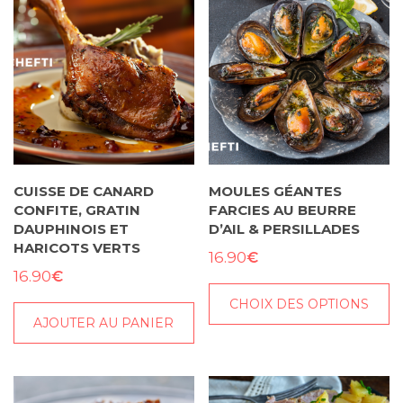
CUISSE DE CANARD
MOULES GÉANTES
CONFITE, GRATIN
FARCIES AU BEURRE
DAUPHINOIS ET
D’AIL & PERSILLADES
HARICOTS VERTS
€
16.90
€
16.90
CHOIX DES OPTIONS
AJOUTER AU PANIER
Ce
produit
a
plusieurs