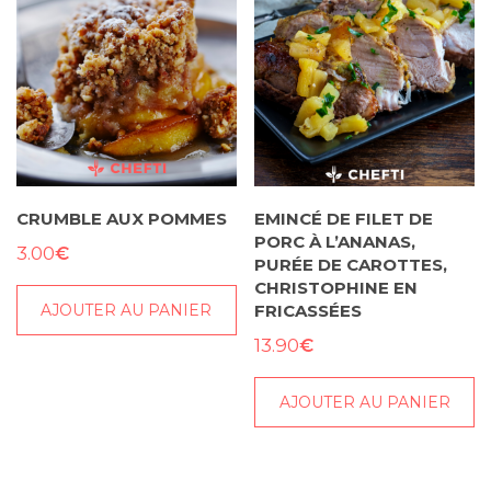
variations.
Les
options
peuvent
être
choisies
sur
CRUMBLE AUX POMMES
EMINCÉ DE FILET DE
la
PORC À L’ANANAS,
page
€
3.00
PURÉE DE CAROTTES,
du
CHRISTOPHINE EN
produit
AJOUTER AU PANIER
FRICASSÉES
€
13.90
AJOUTER AU PANIER