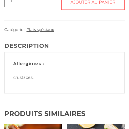
AJOUTER AU PANIER
de
Grosses
gambas
au
Catégorie :
Plats spéciaux
lait
de
DESCRIPTION
coco
(6
pièces)
Allergènes :
crustacés,
PRODUITS SIMILAIRES